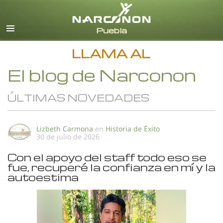
Español
Todas las Regiones/Idiomas
LLAMA AL
El blog de Narconon
ÚLTIMAS NOVEDADES
Lizbeth Carmona
en
Historia de Éxito
30 de julio de 2026
Con el apoyo del staff todo eso se
fue, recuperé la confianza en mí y la
autoestima