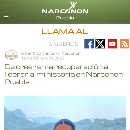
Español
Todas las Regiones/Idiomas
LLAMA AL
Follow
Follow
Follow
Fo
SÍGUENOS
on
on
on
on
Lizbeth Carmona
en
Narconon
12 de febrero de 2026
Facebook
X
YouTub
RS
De creer en la recuperación a
liderarla: mi historia en Narconon
Puebla