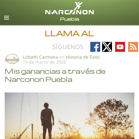
Español
Todas las Regiones/Idiomas
LLAMA AL
Follow
Follow
Follow
Fo
SÍGUENOS
on
on
on
on
Lizbeth Carmona
en
Historia de Éxito
19 de marzo de 2026
Facebook
X
YouTub
RS
Mis ganancias a través de
Narconon Puebla