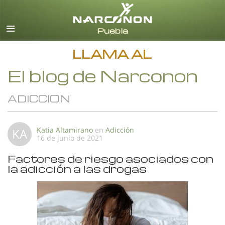
Español
Todas las Regiones/Idiomas
LLAMA AL
El blog de Narconon
ADICCION
Katia Altamirano
en
Adicción
KA
16 de junio de 2021
Factores de riesgo asociados con
la adicción a las drogas