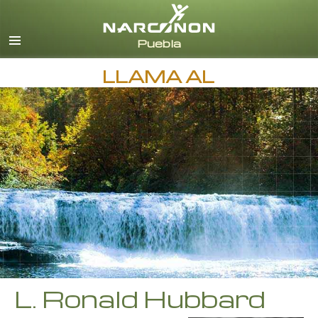
Español
Todas las Regiones/Idiomas
LLAMA AL
L. Ronald Hubbard