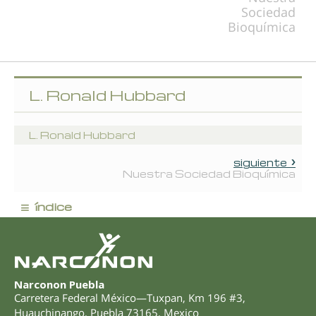
Sociedad
Bioquímica
L. Ronald Hubbard
L. Ronald Hubbard
siguiente
Nuestra Sociedad Bioquímica
≡
índice
Narconon Puebla
Carretera Federal México—Tuxpan, Km 196 #3
,
Huauchinango
,
Puebla
73165
,
Mexico