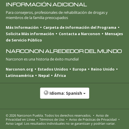
INFORMACIÓN ADICIONAL
Para consejeros, profesionales de rehabilitación de drogas y
miembros de la familia preocupados
Más Información
Carpeta de Información del Programa
Solicita Más información
Contacta a Narconon
Mensajes
de Servicio Público
NARCONON ALREDEDOR DEL MUNDO
Narconon es una historia de éxito mundial
Narconon.org
Estados Unidos
Europa
Reino Unido
Latinoamérica
Nepal
África
Idioma:
Spanish
© 2026
Narconon Puebla
. Todos los derechos reservados.
•
Aviso de
Privacidad en Línea
•
Términos de Uso
•
Aviso de Prácticas de Privacidad
•
Aviso Legal: Los resultados individuales no se garantizan y podrían variar.