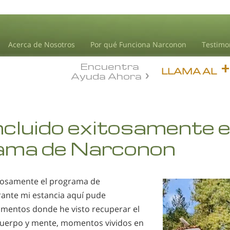
Acerca de Nosotros
Por qué Funciona Narconon
Testimo
Encuentra
LLAMA AL
Ayuda Ahora
cluido exitosamente e
ama de Narconon
tosamente el programa de
nte mi estancia aquí pude
mentos donde he visto recuperar el
cuerpo y mente, momentos vividos en