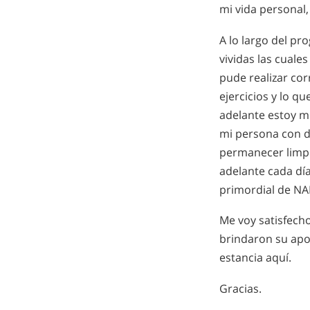
mi vida personal,
A lo largo del pr
vividas las cuale
pude realizar cor
ejercicios y lo qu
adelante estoy 
mi persona con da
permanecer limpi
adelante cada día
primordial de N
Me voy satisfech
brindaron su apo
estancia aquí.
Gracias.