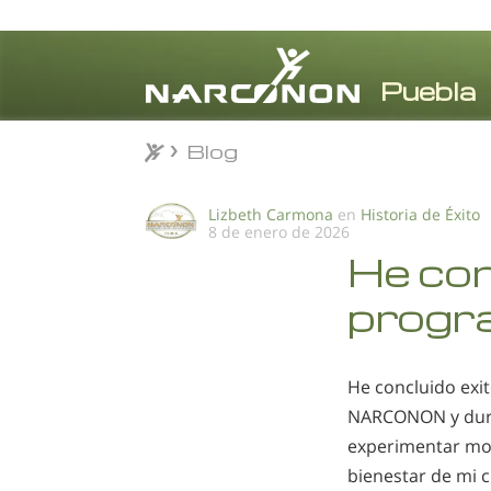
Blog
Blog
⨯
Lizbeth Carmona
en
Historia de Éxito
8 de enero de 2026
He con
progr
He concluido exi
NARCONON y dura
experimentar mo
bienestar de mi 