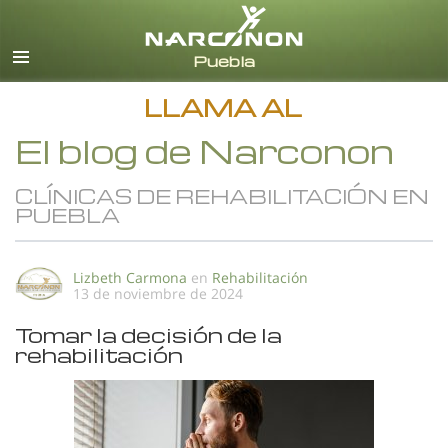
Español
Todas las Regiones/Idiomas
LLAMA AL
El blog de Narconon
CLÍNICAS DE REHABILITACIÓN EN
PUEBLA
Lizbeth Carmona
en
Rehabilitación
13 de noviembre de 2024
Tomar la decisión de la
rehabilitación