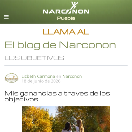
Español
Todas las Regiones/Idiomas
LLAMA AL
El blog de Narconon
LOS OBJETIVOS
Lizbeth Carmona
en
Narconon
18 de junio de 2026
Mis ganancias a traves de los
objetivos