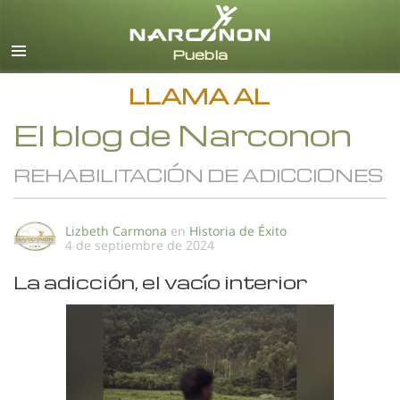
Español
Todas las Regiones/Idiomas
LLAMA AL
El blog de Narconon
REHABILITACIÓN DE ADICCIONES
Lizbeth Carmona
en
Historia de Éxito
4 de septiembre de 2024
La adicción, el vacío interior