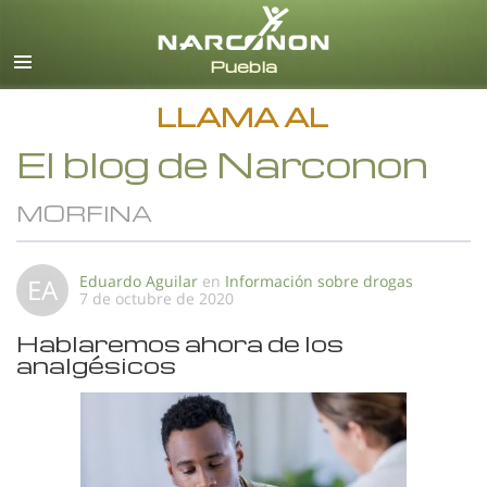
Español
Todas las Regiones/Idiomas
LLAMA AL
El blog de Narconon
MORFINA
Eduardo Aguilar
en
Información sobre drogas
EA
7 de octubre de 2020
Hablaremos ahora de los
analgésicos