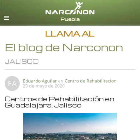
Español
Todas las Regiones/Idiomas
LLAMA AL
El blog de Narconon
JALISCO
Eduardo Aguilar
en
Centro de Rehabilitacion
EA
23 de mayo de 2020
Centros de Rehabilitación en
Guadalajara, Jalisco