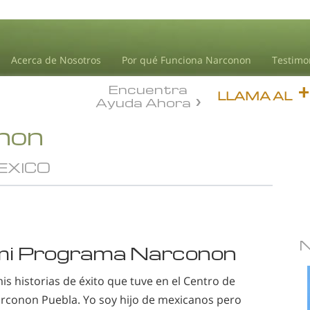
Acerca de Nosotros
Por qué Funciona Narconon
Testimo
Encuentra
LLAMA AL
Ayuda Ahora
onon
MEXICO
n mi Programa Narconon
is historias de éxito que tuve en el Centro de
arconon Puebla. Yo soy hijo de mexicanos pero