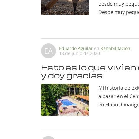
desde muy pequeñ
Desde muy pequeñ
Eduardo Aguilar
en
Rehabilitación
EA
18 de junio de 2020
Esto es lo que viví 
y doy gracias
Mi historia de é
a pasar en el Ce
en Huauchinango,