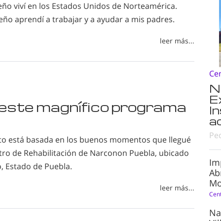
o viví en los Estados Unidos de Norteamérica.
o aprendí a trabajar y a ayudar a mis padres.
leer más...
Ce
N
E
en este magnífico programa
I
a
Pe
xito está basada en los buenos momentos que llegué
ntro de Rehabilitación de Narconon Puebla, ubicado
Im
 Estado de Puebla.
Ab
Mo
leer más...
Cen
Na