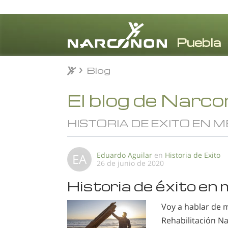
Blog
Blog
⨯
El blog de Narc
HISTORIA DE EXITO EN 
Eduardo Aguilar
en
Historia de Exito
EA
26 de junio de 2020
Historia de éxito e
Voy a hablar de m
Rehabilitación N