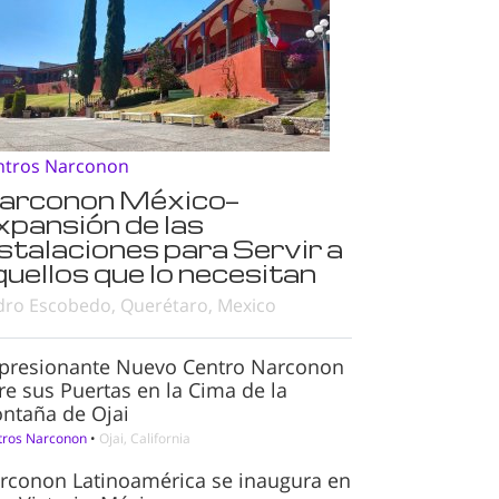
ntros Narconon
arconon México—
xpansión de las
nstalaciones para Servir a
quellos que lo necesitan
dro Escobedo, Querétaro, Mexico
presionante Nuevo Centro Narconon
re sus Puertas en la Cima de la
ntaña de Ojai
tros Narconon
•
Ojai, California
rconon Latinoamérica se inaugura en