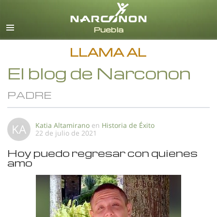
Español
Todas las Regiones/Idiomas
LLAMA AL
El blog de Narconon
PADRE
Katia Altamirano
en
Historia de Éxito
KA
22 de julio de 2021
Hoy puedo regresar con quienes
amo