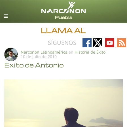
Español
Todas las Regiones/Idiomas
LLAMA AL
Follow
Follow
Follow
Fo
SÍGUENOS
on
on
on
on
Narconon Latinoamérica
en
Historia de Éxito
10 de julio de 2019
Facebook
X
YouTub
RS
Exito de Antonio