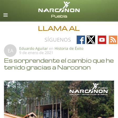
Español
Todas las Regiones/Idiomas
LLAMA AL
Follow
Follow
Follow
Fo
SÍGUENOS
on
on
on
on
Eduardo Aguilar
en
Historia de Éxito
EA
9 de enero de 2021
Facebook
X
YouTub
RS
Es sorprendente el cambio que he
tenido gracias a Narconon