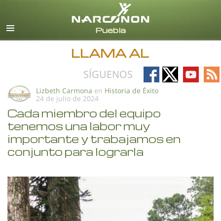
Español
Todas las Regiones/Idiomas
LLAMA AL
Follow
Follow
Follow
Fo
SÍGUENOS
on
on
on
on
Lizbeth Carmona
en
Historia de Éxito
24 de julio de 2024
Facebook
X
YouTub
RS
Cada miembro del equipo
tenemos una labor muy
importante y trabajamos en
conjunto para lograrla