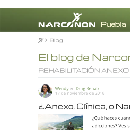
Blog
Blog
⨯
El blog de Narc
REHABILITACIÓN ANEXO 
Wendy
en
Drug Rehab
17 de noviembre de 2018
¿Anexo, Clínica, o N
¿Qué haces cuand
adicciones? Ves s