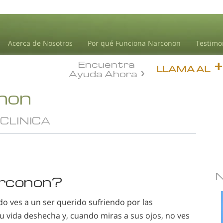
Acerca de Nosotros
Por qué Funciona Narconon
Testimo
Encuentra
LLAMA AL
Ayuda Ahora
onon
CLINICA
arconon?
o ves a un ser querido sufriendo por las
u vida deshecha y, cuando miras a sus ojos, no ves