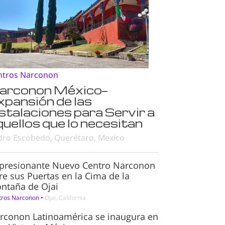
ntros Narconon
arconon México—
xpansión de las
nstalaciones para Servir a
quellos que lo necesitan
dro Escobedo, Querétaro, Mexico
presionante Nuevo Centro Narconon
re sus Puertas en la Cima de la
ntaña de Ojai
tros Narconon
•
Ojai, California
rconon Latinoamérica se inaugura en