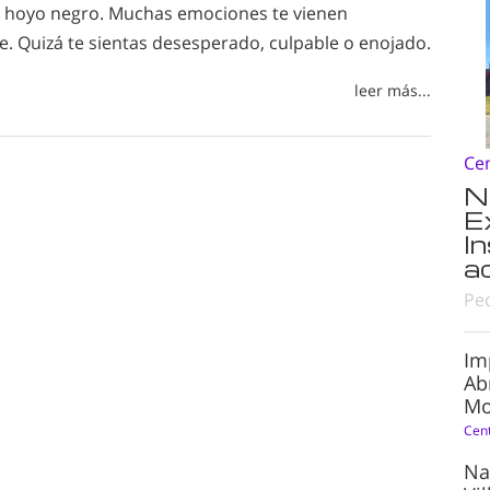
 hoyo negro. Muchas emociones te vienen
. Quizá te sientas desesperado, culpable o enojado.
leer más...
Ce
N
E
I
a
Pe
Im
Ab
Mo
Cen
Na