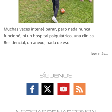
Muchas veces intenté parar, pero nada nunca
funcionó, ni un hospital psiquiátrico, una clínica
Residencial, un anexo, nada de eso.
leer más...
SÍGUENOS
Follow
Follow
Follow
Follow
on
on
on
on
Facebook
X
YouTube
RSS
NOTICIAS DE NARCONON