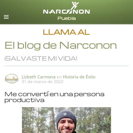
Español
Todas las Regiones/Idiomas
LLAMA AL
El blog de Narconon
¡SALVASTE MI VIDA!
Lizbeth Carmona
en
Historia de Éxito
31 de marzo de 2022
Me convertí en una persona
productiva