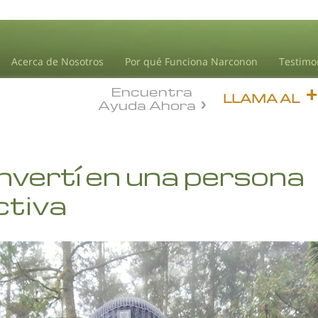
Acerca de Nosotros
Por qué Funciona Narconon
Testimo
Encuentra
LLAMA AL
Ayuda Ahora
vertí en una persona
ctiva