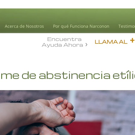
Acerca de Nosotros
Por qué Funciona Narconon
Testimo
Encuentra
LLAMA AL
Ayuda Ahora
me de abstinencia etíl