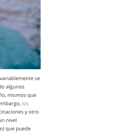
nvariablemente se
ndo algunos
eño, mismos que
 embargo,
los
inaciones y otro
un nivel
vez que puede