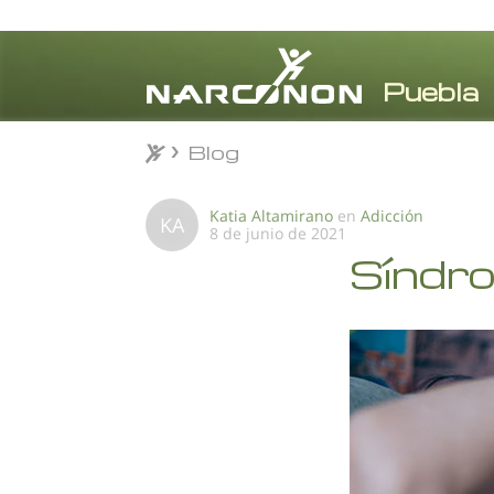
Blog
Blog
⨯
Katia Altamirano
en
Adicción
KA
8 de junio de 2021
Síndro