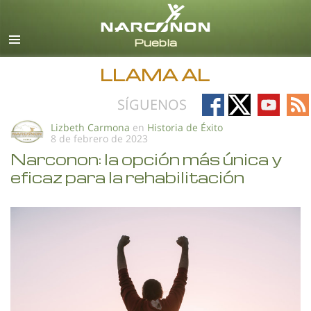
Español
Todas las Regiones/Idiomas
LLAMA AL
Follow
Follow
Follow
Fo
SÍGUENOS
on
on
on
on
Lizbeth Carmona
en
Historia de Éxito
8 de febrero de 2023
Facebook
X
YouTub
RS
Narconon: la opción más única y
eficaz para la rehabilitación