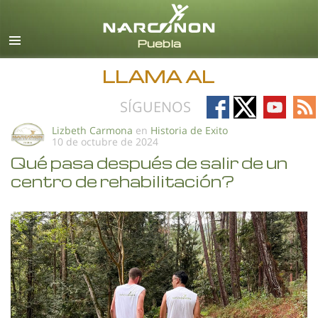
Español
Todas las Regiones/Idiomas
LLAMA AL
Follow
Follow
Follow
Fo
SÍGUENOS
on
on
on
on
Lizbeth Carmona
en
Historia de Exito
10 de octubre de 2024
Facebook
X
YouTub
RS
Qué pasa después de salir de un
centro de rehabilitación?