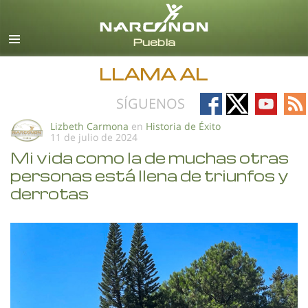
Español
Todas las Regiones/Idiomas
LLAMA AL
Follow
Follow
Follow
Fo
SÍGUENOS
on
on
on
on
Lizbeth Carmona
en
Historia de Éxito
11 de julio de 2024
Facebook
X
YouTub
RS
Mi vida como la de muchas otras
personas está llena de triunfos y
derrotas