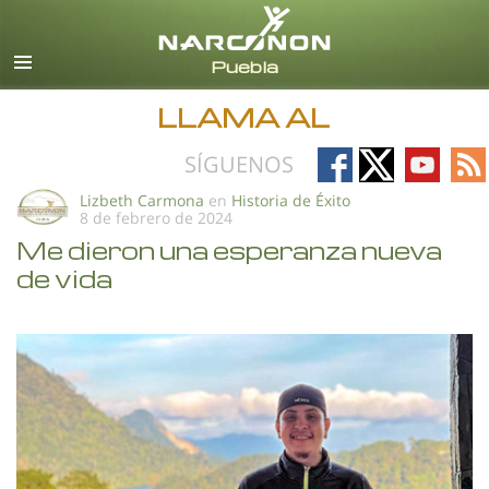
Español
Todas las Regiones/Idiomas
LLAMA AL
Follow
Follow
Follow
Fo
SÍGUENOS
on
on
on
on
Lizbeth Carmona
en
Historia de Éxito
8 de febrero de 2024
Facebook
X
YouTub
RS
Me dieron una esperanza nueva
de vida