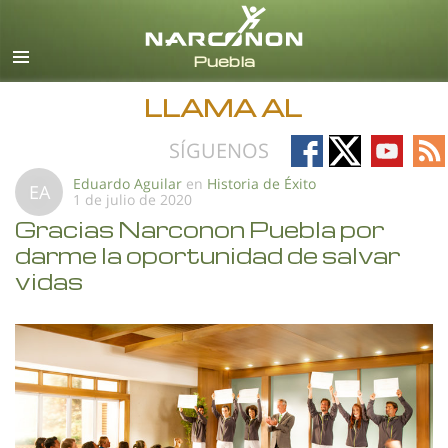
Español
Todas las Regiones/Idiomas
LLAMA AL
Follow
Follow
Follow
Fo
SÍGUENOS
on
on
on
on
Eduardo Aguilar
en
Historia de Éxito
EA
1 de julio de 2020
Facebook
X
YouTub
RS
Gracias Narconon Puebla por
darme la oportunidad de salvar
vidas