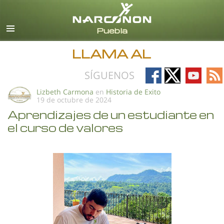
Español
Todas las Regiones/Idiomas
LLAMA AL
Follow
Follow
Follow
Fo
SÍGUENOS
on
on
on
on
Lizbeth Carmona
en
Historia de Exito
19 de octubre de 2024
Facebook
X
YouTub
RS
Aprendizajes de un estudiante en
el curso de valores