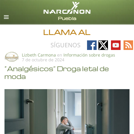
Español
Todas las Regiones/Idiomas
LLAMA AL
Follow
Follow
Follow
Fo
SÍGUENOS
on
on
on
on
Lizbeth Carmona
en
Información sobre drogas
7 de octubre de 2024
Facebook
X
YouTub
RS
“Analgésicos” Droga letal de
moda