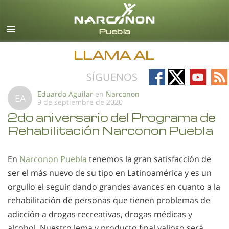
Español
Todas las Regiones/Idiomas
LLAMA AL
Follow
Follow
Follow
Fo
SÍGUENOS
on
on
on
on
Eduardo Aguilar
en
Narconon
EA
9 de septiembre de 2020
Facebook
X
YouTub
RS
2do aniversario del Programa de
Rehabilitación Narconon Puebla
En
Narconon Puebla
tenemos la gran satisfacción de
ser el más nuevo de su tipo en Latinoamérica y es un
orgullo el seguir dando grandes avances en cuanto a la
rehabilitación de personas que tienen problemas de
adicción a drogas recreativas, drogas médicas y
alcohol. Nuestro lema y producto final valioso será