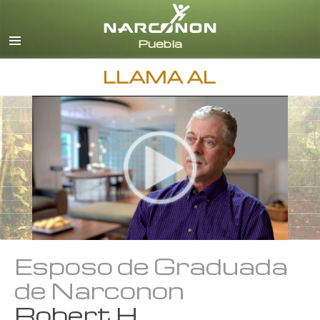
Español
Todas las Regiones/Idiomas
LLAMA AL
Esposo de Graduada
de Narconon
Robert H.