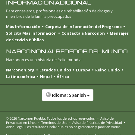
INFORMACIÓN ADICIONAL
Para consejeros, profesionales de rehabilitación de drogas y
miembros de la familia preocupados
Más Información
Carpeta de Información del Programa
Solicita Más información
Contacta a Narconon
Mensajes
de Servicio Público
NARCONON ALREDEDOR DEL MUNDO
Narconon es una historia de éxito mundial
Narconon.org
Estados Unidos
Europa
Reino Unido
Latinoamérica
Nepal
África
Idioma:
Spanish
© 2026
Narconon Puebla
. Todos los derechos reservados.
•
Aviso de
Privacidad en Línea
•
Términos de Uso
•
Aviso de Prácticas de Privacidad
•
Aviso Legal: Los resultados individuales no se garantizan y podrían variar.