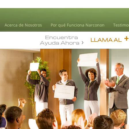
Acerca de Nosotros
Por qué Funciona Narconon
Testimo
Encuentra
LLAMA AL
Ayuda Ahora