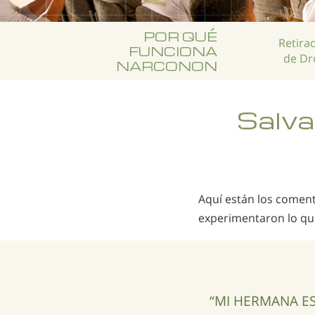
POR QUÉ
Retira
FUNCIONA
de Dr
NARCONON
Salva
Aquí están los coment
experimentaron lo qu
“MI HERMANA ES