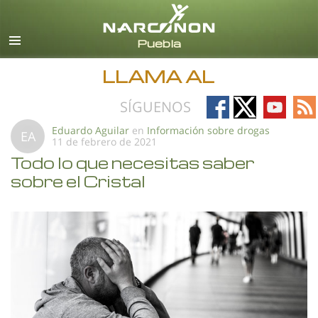
Español
Todas las Regiones/Idiomas
LLAMA AL
Follow
Follow
Follow
Fo
SÍGUENOS
on
on
on
on
Eduardo Aguilar
en
Información sobre drogas
EA
11 de febrero de 2021
Facebook
X
YouTub
RS
Todo lo que necesitas saber
sobre el Cristal