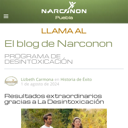
Español
Todas las Regiones/Idiomas
LLAMA AL
El blog de Narconon
PROGRAMA DE
DESINTOXICACIÓN
Lizbeth Carmona
en
Historia de Éxito
1 de agosto de 2024
Resultados extraordinarios
gracias a La Desintoxicación