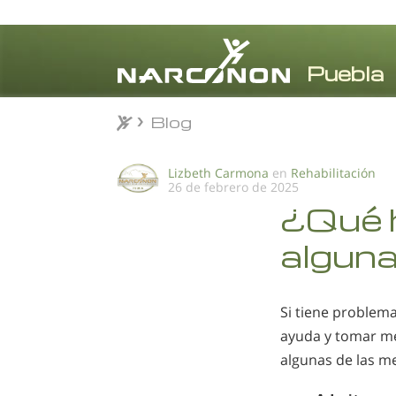
Blog
Blog
⨯
Lizbeth Carmona
en
Rehabilitación
26 de febrero de 2025
¿Qué h
algun
Si tiene problem
ayuda y tomar me
algunas de las m