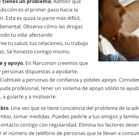
 tienes un problema.
Admitir que
dicción es el primer paso hacia la
. Esta es quizá la parte más difícil,
damental. Observa cómo las drogas
ando tu vida: afectando
e tu salud, tus relaciones, tu trabajo
zas. Sé honesto contigo mismo.
a y apoyo.
En Narconon creemos que
 personas dispuestas a ayudarte,
 Cuéntale a personas de confianza y pídeles apoyo. Consider
yuda profesional, tener un sistema de apoyo sólido te ayud
 a guiarte y a motivarte.
bio.
Una vez que se tiene conciencia del problema de la adi
mbio, tomar medidas. Puedes pedirle a tus amigos y familia
ontacto contigo con regularidad. Elimina los factores des
 el número de teléfono de personas que te llevan a consumir