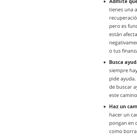
Admite que
tienes una a
recuperación
pero es fun
están afect
negativament
o tus finan
Busca ayud
siempre hay
pide ayuda.
de buscar a
este camino,
Haz un cam
hacer un ca
pongan en c
como borrar