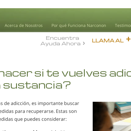
Acerca de Nosotros
Por qué Funciona Narconon
Testimo
Encuentra
LLAMA AL
Ayuda Ahora
acer si te vuelves adi
a sustancia?
as de adicción, es importante buscar
didas para recuperarse. Estas son
edidas que puedes considerar: