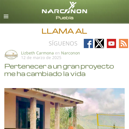
Español
Todas las Regiones/Idiomas
LLAMA AL
Follow
Follow
Follow
Fo
SÍGUENOS
on
on
on
on
Lizbeth Carmona
en
Narconon
12 de marzo de 2025
Facebook
X
YouTub
RS
Pertenecer a un gran proyecto
me ha cambiado la vida