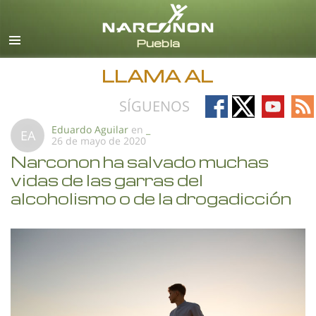
Español
Todas las Regiones/Idiomas
LLAMA AL
Follow
Follow
Follow
Fo
SÍGUENOS
on
on
on
on
Eduardo Aguilar
en
_
EA
26 de mayo de 2020
Facebook
X
YouTub
RS
Narconon ha salvado muchas
vidas de las garras del
alcoholismo o de la drogadicción