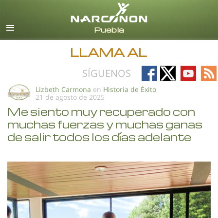
Español
Todas las Regiones/Idiomas
LLAMA AL
Follow
Follow
Follow
Fo
SÍGUENOS
on
on
on
on
Lizbeth Carmona
en
Historia de Éxito
21 de agosto de 2025
Facebook
X
YouTub
RS
Me siento muy recuperado con
muchas fuerzas y muchas ganas
de salir todos los días adelante