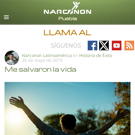
Español
Todas las Regiones/Idiomas
LLAMA AL
Follow
Follow
Follow
Fo
SÍGUENOS
on
on
on
on
Narconon Latinoamérica
en
Historia de Éxito
26 de mayo de 2019
Facebook
X
YouTub
RS
Me salvaron la vida