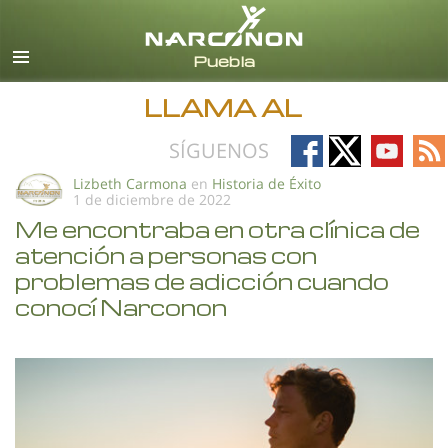
Español
Todas las Regiones/Idiomas
LLAMA AL
Follow
Follow
Follow
Fo
SÍGUENOS
on
on
on
on
Lizbeth Carmona
en
Historia de Éxito
1 de diciembre de 2022
Facebook
X
YouTub
RS
Me encontraba en otra clínica de
atención a personas con
problemas de adicción cuando
conocí Narconon