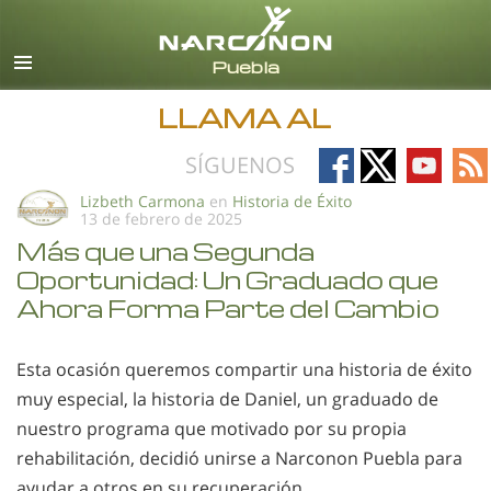
Español
Todas las Regiones/Idiomas
LLAMA AL
Follow
Follow
Follow
Fo
SÍGUENOS
on
on
on
on
Lizbeth Carmona
en
Historia de Éxito
13 de febrero de 2025
Facebook
X
YouTub
RS
Más que una Segunda
Oportunidad: Un Graduado que
Ahora Forma Parte del Cambio
Esta ocasión queremos compartir una historia de éxito
muy especial, la historia de Daniel, un graduado de
nuestro programa que motivado por su propia
rehabilitación, decidió unirse a Narconon Puebla para
ayudar a otros en su recuperación.