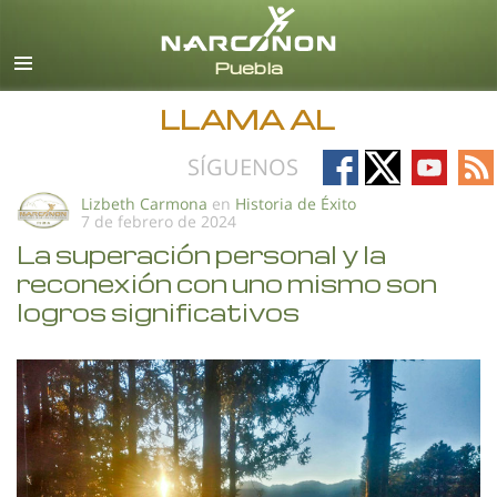
Español
Todas las Regiones/Idiomas
LLAMA AL
Follow
Follow
Follow
Fo
SÍGUENOS
on
on
on
on
Lizbeth Carmona
en
Historia de Éxito
7 de febrero de 2024
Facebook
X
YouTub
RS
La superación personal y la
reconexión con uno mismo son
logros significativos