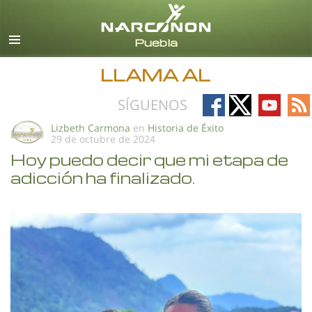
Español
Todas las Regiones/Idiomas
LLAMA AL
Follow
Follow
Follow
Fo
SÍGUENOS
on
on
on
on
Lizbeth Carmona
en
Historia de Éxito
29 de octubre de 2024
Facebook
X
YouTub
RS
Hoy puedo decir que mi etapa de
adicción ha finalizado.