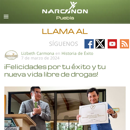
Español
Todas las Regiones/Idiomas
LLAMA AL
Follow
Follow
Follow
Fo
SÍGUENOS
on
on
on
on
Lizbeth Carmona
en
Historia de Éxito
7 de marzo de 2024
Facebook
X
YouTub
RS
¡Felicidades por tu éxito y tu
nueva vida libre de drogas!