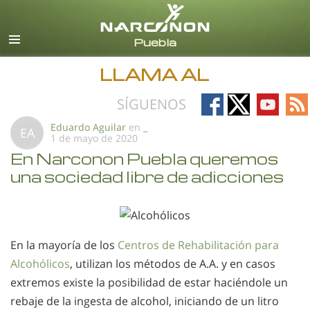
Español
Todas las Regiones/Idiomas
LLAMA AL
Follow
Follow
Follow
Fo
SÍGUENOS
on
on
on
on
Eduardo Aguilar
en
_
EA
1 de mayo de 2020
Facebook
X
YouTub
RS
En Narconon Puebla queremos
una sociedad libre de adicciones
En la mayoría de los
Centros de Rehabilitación para
Alcohólicos
, utilizan los métodos de A.A. y en casos
extremos existe la posibilidad de estar haciéndole un
rebaje de la ingesta de alcohol, iniciando de un litro