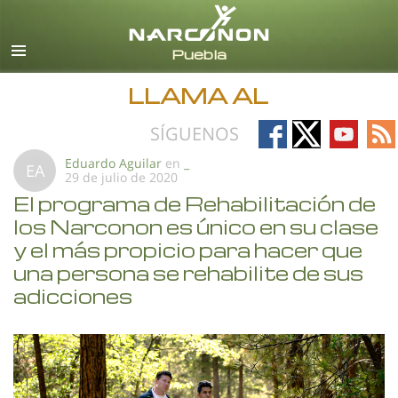
Español
Todas las Regiones/Idiomas
LLAMA AL
Follow
Follow
Follow
Fo
SÍGUENOS
on
on
on
on
Eduardo Aguilar
en
_
EA
29 de julio de 2020
Facebook
X
YouTub
RS
El programa de Rehabilitación de
los Narconon es único en su clase
y el más propicio para hacer que
una persona se rehabilite de sus
adicciones