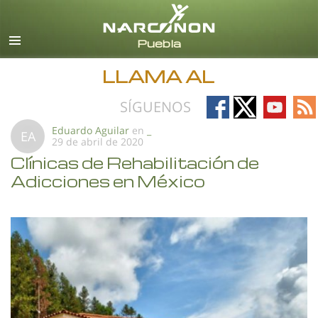
Español
Todas las Regiones/Idiomas
LLAMA AL
Follow
Follow
Follow
Fo
SÍGUENOS
on
on
on
on
Eduardo Aguilar
en
_
EA
29 de abril de 2020
Facebook
X
YouTub
RS
Clínicas de Rehabilitación de
Adicciones en México