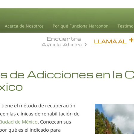
Acerca de Nosotros
Por qué Funciona Narconon
Testimo
Encuentra
LLAMA AL
Ayuda Ahora
as de Adicciones en la 
xico
a
tiene el método de recuperación
en las clínicas de rehabilitación de
Ciudad de México
. Conozcan sus
por qué es el indicado para