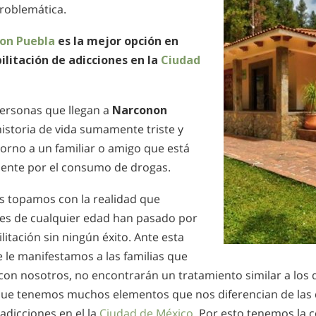
problemática.
on Puebla
es la mejor opción en
bilitación de adicciones en la
Ciudad
ersonas que llegan a
Narconon
istoria de vida sumamente triste y
orno a un familiar o amigo que está
ente por el consumo de drogas.
s topamos con la realidad que
es de cualquier edad han pasado por
litación sin ningún éxito. Ante esta
 le manifestamos a las familias que
con nosotros, no encontrarán un tratamiento similar a los 
 que tenemos muchos elementos que nos diferencian de las 
 adicciones en el la
Ciudad de México.
Por esto tenemos la c