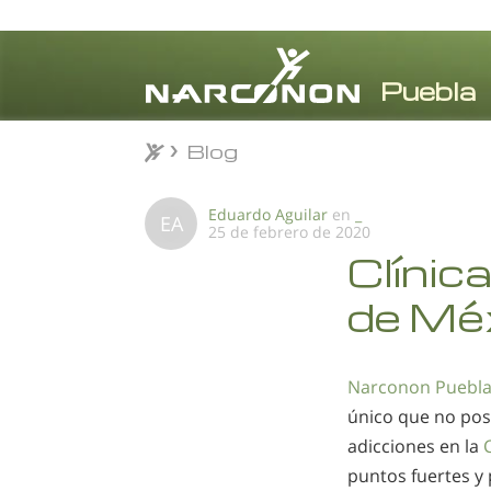
Blog
Blog
⨯
Eduardo Aguilar
en
_
EA
25 de febrero de 2020
Clínic
de Mé
Narconon Puebl
único que no pose
adicciones en la
puntos fuertes y 