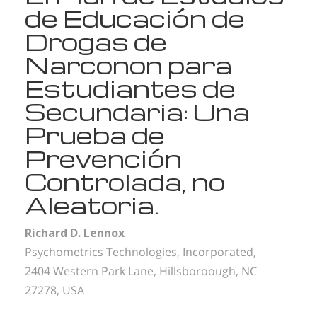
de Educación de
Drogas de
Narconon para
Estudiantes de
Secundaria: Una
Prueba de
Prevención
Controlada, no
Aleatoria.
Richard D. Lennox
Psychometrics Technologies, Incorporated,
2404 Western Park Lane, Hillsboroough, NC
27278, USA