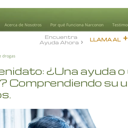
Acerca de Nosotros
Por qué Funciona Narconon
Testimo
Encuentra
LLAMA AL
Ayuda Ahora
e drogas
enidato: ¿Una ayuda o
o? Comprendiendo su u
os.