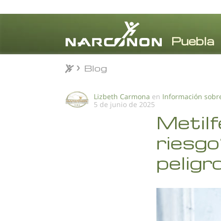
Blog
Blog
⨯
Lizbeth Carmona
en
Información sobr
5 de junio de 2025
Metilf
riesg
peligr