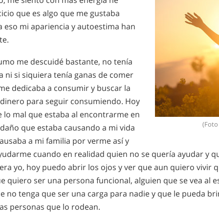
o, me siento con más energía he
cicio que es algo que me gustaba
a eso mi apariencia y autoestima han
te.
umo me descuidé bastante, no tenía
 ni si siquiera tenía ganas de comer
me dedicaba a consumir y buscar la
dinero para seguir consumiendo. Hoy
 lo mal que estaba al encontrarme en
(Foto
l daño que estaba causando a mi vida
causaba a mi familia por verme así y
udarme cuando en realidad quien no se quería ayudar y qu
 era yo, hoy puedo abrir los ojos y ver que aun quiero vivir
ue quiero ser una persona funcional, alguien que se vea al e
ue no tenga que ser una carga para nadie y que le pueda bri
 las personas que lo rodean.