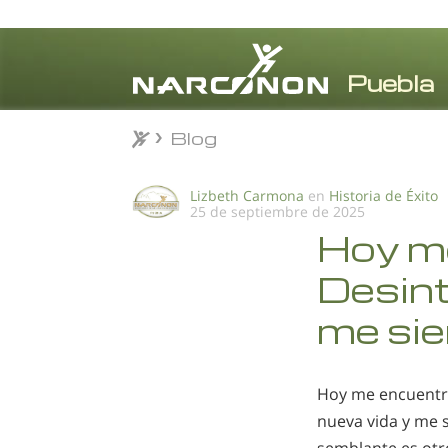
Blog
Blog
⨯
Lizbeth Carmona
en
Historia de Éxito
25 de septiembre de 2025
Hoy me
Desint
me sie
Hoy me encuentro
nueva vida y me s