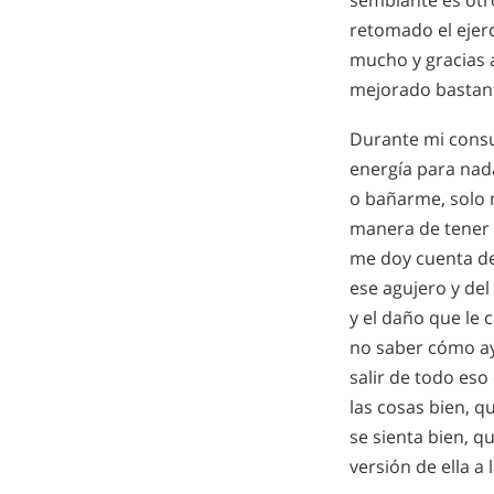
semblante es otr
retomado el ejer
mucho y gracias 
mejorado bastan
Durante mi cons
energía para nada
o bañarme, solo 
manera de tener 
me doy cuenta de
ese agujero y de
y el daño que le 
no saber cómo ay
salir de todo eso
las cosas bien, q
se sienta bien, q
versión de ella a